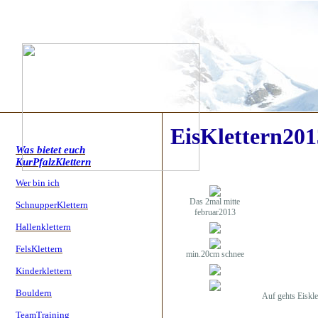
EisKlettern201
Was bietet euch
KurPfalzKlettern
Wer bin ich
Das 2mal mitte
SchnupperKlettern
februar2013
Hallenklettern
FelsKlettern
min.20cm schnee
Kinderklettern
Bouldern
Auf gehts Eiskle
TeamTraining