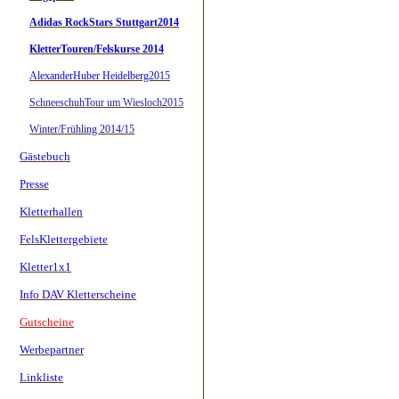
Adidas RockStars Stuttgart2014
KletterTouren/Felskurse 2014
AlexanderHuber Heidelberg2015
SchneeschuhTour um Wiesloch2015
Winter/Frühling 2014/15
Gästebuch
Presse
Kletterhallen
FelsKlettergebiete
Kletter1x1
Info DAV Kletterscheine
Gutscheine
Werbepartner
Linkliste