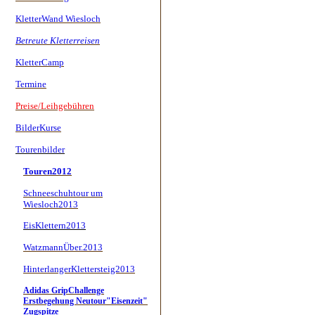
KletterWand Wiesloch
Betreute Kletterreisen
KletterCamp
Termine
Preise/Leihgebühren
BilderKurse
Tourenbilder
Touren2012
Schneeschuhtour um
Wiesloch2013
EisKlettern2013
WatzmannÜber.2013
HinterlangerKlettersteig2013
Adidas GripChallenge
Erstbegehung Neutour"Eisenzeit"
Zugspitze