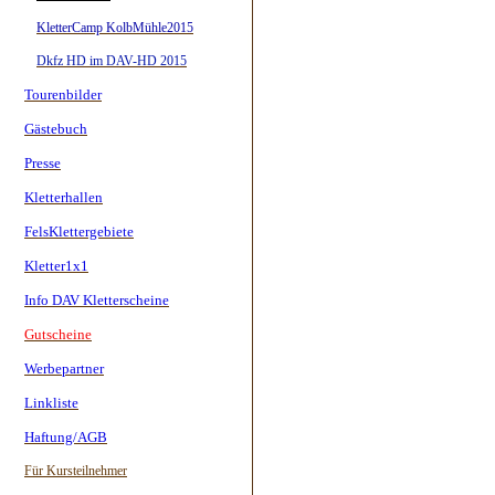
KletterCamp KolbMühle2015
Dkfz HD im DAV-HD 2015
Tourenbilder
Gästebuch
Presse
Kletterhallen
FelsKlettergebiete
Kletter1x1
Info DAV Kletterscheine
Gutscheine
Werbepartner
Linkliste
Haftung/AGB
Für Kursteilnehmer