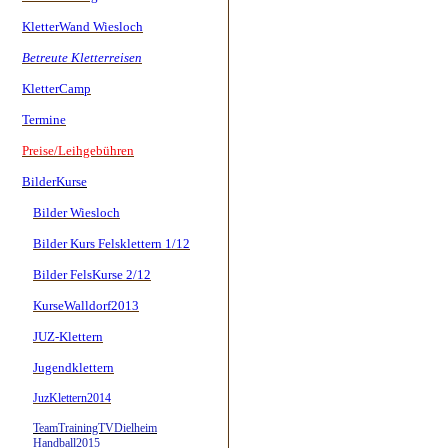
KletterWand Wiesloch
Betreute Kletterreisen
KletterCamp
Termine
Preise/Leihgebühren
BilderKurse
Bilder Wiesloch
Bilder Kurs Felsklettern 1/12
Bilder FelsKurse 2/12
KurseWalldorf2013
JUZ-Klettern
Jugendklettern
JuzKlettern2014
TeamTrainingTVDielheim
Handball2015