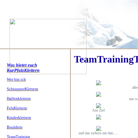
TeamTraining
Was bietet euch
KurPfalzKlettern
Wer bin ich
alle
SchnupperKlettern
Hallenklettern
nur we
FelsKlettern
Ans Ziel
Kinderklettern
Bouldern
und das sichern um dan......
TeamTraining